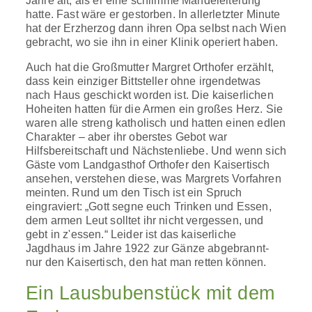
Jahre alt, als er eine schlimme Mandeleiterung
hatte. Fast wäre er gestorben. In allerletzter Minute
hat der Erzherzog dann ihren Opa selbst nach Wien
gebracht, wo sie ihn in einer Klinik operiert haben.
Auch hat die Großmutter Margret Orthofer erzählt,
dass kein einziger Bittsteller ohne irgendetwas
nach Haus geschickt worden ist. Die kaiserlichen
Hoheiten hatten für die Armen ein großes Herz. Sie
waren alle streng katholisch und hatten einen edlen
Charakter – aber ihr oberstes Gebot war
Hilfsbereitschaft und Nächstenliebe. Und wenn sich
Gäste vom Landgasthof Orthofer den Kaisertisch
ansehen, verstehen diese, was Margrets Vorfahren
meinten. Rund um den Tisch ist ein Spruch
eingraviert: „Gott segne euch Trinken und Essen,
dem armen Leut solltet ihr nicht vergessen, und
gebt in z'essen.“ Leider ist das kaiserliche
Jagdhaus im Jahre 1922 zur Gänze abgebrannt-
nur den Kaisertisch, den hat man retten können.
Ein Lausbubenstück mit dem