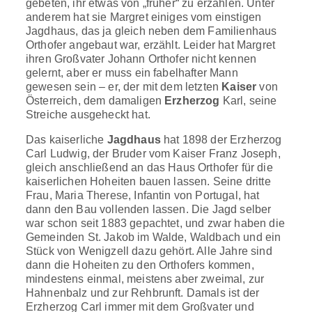
gebeten, ihr etwas von „früher“ zu erzählen. Unter
anderem hat sie Margret einiges vom einstigen
Jagdhaus, das ja gleich neben dem Familienhaus
Orthofer angebaut war, erzählt. Leider hat Margret
ihren Großvater Johann Orthofer nicht kennen
gelernt, aber er muss ein fabelhafter Mann
gewesen sein – er, der mit dem letzten
Kaiser
von
Österreich, dem damaligen
Erzherzog
Karl, seine
Streiche ausgeheckt hat.
Das kaiserliche
Jagdhaus
hat 1898 der Erzherzog
Carl Ludwig, der Bruder vom Kaiser Franz Joseph,
gleich anschließend an das Haus Orthofer für die
kaiserlichen Hoheiten bauen lassen. Seine dritte
Frau, Maria Therese, Infantin von Portugal, hat
dann den Bau vollenden lassen. Die Jagd selber
war schon seit 1883 gepachtet, und zwar haben die
Gemeinden St. Jakob im Walde, Waldbach und ein
Stück von Wenigzell dazu gehört. Alle Jahre sind
dann die Hoheiten zu den Orthofers kommen,
mindestens einmal, meistens aber zweimal, zur
Hahnenbalz und zur Rehbrunft. Damals ist der
Erzherzog Carl immer mit dem Großvater und